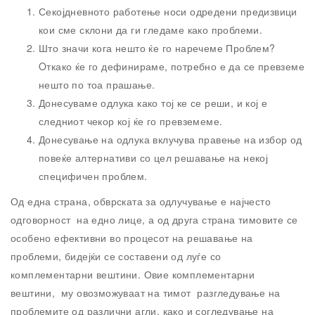
Секојдневното работење носи одредени предизвици
кои сме склони да ги гледаме како проблеми.
Што значи кога нешто ќе го наречеме Проблем?
Oткако ќе го дефинираме, потребно е да се превземе
нешто по тоа прашање.
Донесуваме одлука како тој ке се реши, и кој е
следниот чекор кој ќе го превземеме.
Донесување на одлука вклучува правење на избор од
повеќе алтернативи со цел решавање на некој
специфичен проблем.
Од една страна, обврската за одлучување е најчесто
одговорност на едно лице, а од друга страна тимовите се
особено ефективни во процесот на решавање на
проблеми, бидејќи се составени од луѓе со
комплементарни вештини. Овие комплементарни
вештини, му овозможуваат на тимот разгледување на
проблемите од различни агли, како и согледување на