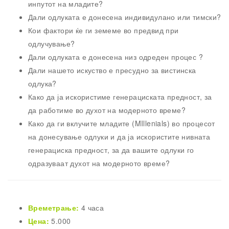
инпутот на младите?
Дали одлуката е донесена индивидулано или тимски?
Кои фактори ќе ги земеме во предвид при
одлучување?
Дали одлуката е донесена низ одреден процес ?
Дали нашето искуство е пресудно за вистинска
одлука?
Како да ја искористиме генерациската предност, за
да работиме во духот на модерното време?
Како да ги вклучите младите (MIllenials) во процесот
на донесување одлуки и да ја искористите нивната
генерациска предност, за да вашите одлуки го
одразуваат духот на модерното време?
Времетрање:
4 часа
Цена:
5.000