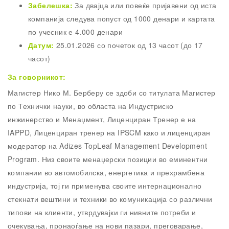
Забелешка:
За двајца или повеќе пријавени од иста
компанија следува попуст од 1000 денари и картата
по учесник е 4.000 денари
Датум:
25.01.2026 со почеток од 13 часот (до 17
часот)
За говорникот:
Магистер Нико М. Берберу се здоби со титулата Магистер
по Технички науки, во областа на Индустриско
инжинерство и Менаџмент, Лиценциран Тренер е на
IAPPD, Лиценциран тренер на IPSCM како и лиценциран
модератор на Adizes TopLeaf Management Development
Program. Низ своите менаџерски позиции во еминентни
компании во автомобилска, енергетика и прехрамбена
индустрија, тој ги применува своите интернационално
стекнати вештини и техники во комуникација со различни
типови на клиенти, утврдувајки ги нивните потреби и
очекувања, пронаоѓање на нови пазари, преговарање,