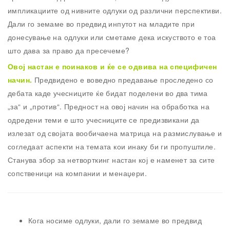
импликациите од нивните одлуки од различни перспективи.
Дали го земаме во предвид инпутот на младите при
донесување на одлуки или сметаме дека искуството е тоа
што дава за право да пресечеме?
Овој настан е поинаков и ќе се одвива на специфичен
начин.
Предвидено е воведно предавање проследено со
дебата каде учесниците ќе бидат поделени во два тима
„за“ и „против“. Предност на овој начин на обработка на
одредени теми е што учесниците се предизвикани да
излезат од својата вообичаена матрица на размислување и
согледаат аспекти на темата кои инаку би ги пропуштиле.
Станува збор за нетворткинг настан кој е наменет за сите
сопственици на компании и менаџери.
Кога носиме одлуки, дали го земаме во предвид