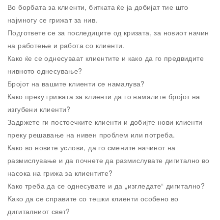
Во борбата за клиенти, битката ќе ја добијат тие што
најмногу се грижат за нив.
Подгответе се за последиците од кризата, за новиот начин
на работење и работа со клиенти.
Како ќе се однесуваат клиентите и како да го предвидите
нивното однесување?
Бројот на вашите клиенти се намалува?
Како преку грижата за клиенти да го намалите бројот на
изгубени клиенти?
Задржете ги постоечките клиенти и добијте нови клиенти
преку решавање на нивен проблем или потреба.
Како во новите услови, да го смените начинот на
размислување и да почнете да размислувате дигитално во
насока на грижа за клиентите?
Како треба да се однесувате и да „изгледате“ дигитално?
Kако да се справите со тешки клиенти особено во
дигиталниот свет?