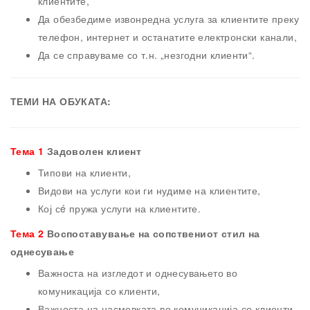
клиентите,
Да обезбедиме извонредна услуга за клиентите преку
телефон, интернет и останатите електронски канали,
Да се справуваме со т.н. „незгодни клиенти“.
ТЕМИ НА ОБУКАТА:
Тема 1
Задоволен клиент
Типови на клиенти,
Видови на услуги кои ги нудиме на клиентите,
Кој сé пружа услуги на клиентите.
Тема 2
Воспоставување на сопствениот стил на
однесување
Важноста на изгледот и однесувањето во
комуникација со клиенти,
Важноста на насмевката во комуникација со клиенти,