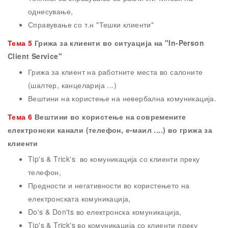
однесување,
Справување со т.н "Тешки клиенти"
Тема
5
Грижа за клиенти во ситуација на "In-Person
Client Service"
Грижа за клиент на работните места во салоните
(шалтер, канцеларија ...)
Вештини на користење на невербална комуникација.
Тема
6
Вештини во користење на современите
електронски канали (телефон, е-маил ....)
во
грижа за
клиенти
Tip's & Trick's во комуникација со клиенти преку
телефон,
Предности и негативности во користењето на
електронската комуникација,
Do's & Don'ts во електронска комуникација,
Tip's & Trick's во комуникација со клиенти преку