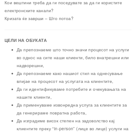
Кои вештини треба да ги поседувате за да ги користите
електронските канали?
Кризата ќе заврши – Што потоа?
ЦЕЛИ НА ОБУКАТА
Да препознаеме што точно значи процесот на услуги
во однос на сите наши клиенти, било внатрешни или
надворешни,
Да препознаеме како нашиот стил на однесување
влијае на процесот на услугата на клиентите,
Да ги идентификуваме потребите и очекувањата на
нашите клиенти,
Да применуваме извонредна услуга за клиентите за
да генерираме повратна работа,
Да изградиме висок степен на задоволство кај
клиентите преку “in-person” (лице во лице) услуги на