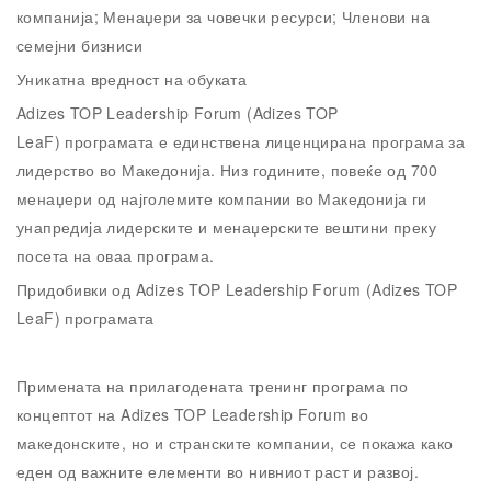
компанија; Менаџери за човечки ресурси; Членови на
семејни бизниси
Уникатна вредност на обуката
Adizes TOP Leadership Forum (Adizes TOP
LeaF)
програмата е единствена лиценцирана програма за
лидерство во Македонија. Низ годините, повеќе од 700
менаџери од најголемите компании во Македонија ги
унапредија лидерските и менаџерските вештини преку
посета на оваа програма.
Придобивки од Adizes TOP Leadership Forum (Adizes TOP
LeaF) програмата
Примената на прилагодената тренинг програма по
концептот на
Adizes TOP Leadership Forum
во
македонските, но и странските компании, се покажа како
еден од важните елементи во нивниот раст и развој.