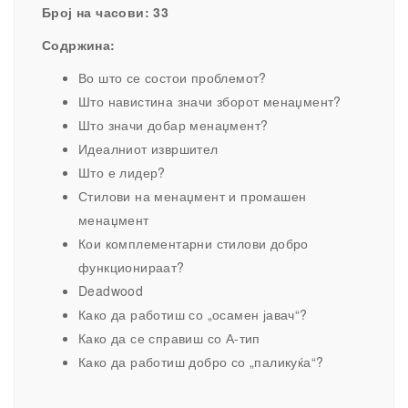
Број на часови: 33
Содржина:
Во што се состои проблемот?
Што навистина значи зборот менаџмент?
Што значи добар менаџмент?
Идеалниот извршител
Што е лидер?
Стилови на менаџмент и промашен
менаџмент
Кои комплементарни стилови добро
функционираат?
Deadwood
Како да работиш со „осамен јавач“?
Како да се справиш со А-тип
Како да работиш добро со „паликуќа“?