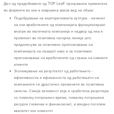
Дел од придобивките од
TOP LeaF
програмата применета
во фирмите во кои е извршена ваков вид на обука:
Подобрување на корпоративната култура
- начинот
на кои вработените од компанијата функционираат
внатре во матичната компанија и надвор од неа е
променет во позитивна нагорна линија што
придонесува за позитивно препознавање на
компанијата на пазарот како и за позитивно
препознавање на вработените од страна на нивните
клиенти
Зголемување на резултатот од работењето
-
ефективноста и ефикасноста од работењето на
компаниите се драстично променети во позитивна
смисла. Секоја активност која е сработена резултира
со помалку потрошено време, помалку потрошени
ресурси (човечки и финансиски), а воедно поголем
квалитет кон клиентот