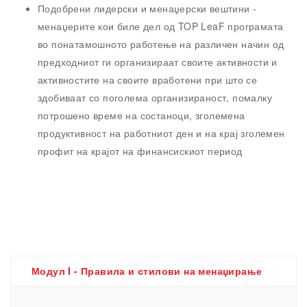
Подобрени лидерски и менаџерски вештини
-
менаџерите кои биле дел од TOP LeaF програмата
во понатамошното работење на различен начин од
предходниот ги организираат своите активности и
активностите на своите вработени при што се
здобиваат со поголема организираност, помалку
потрошено време на состаноци, зголемена
продуктивност на работниот ден и на крај зголемен
профит на крајот на финансискиот период
Модул I - Правила и стилови на менаџирање