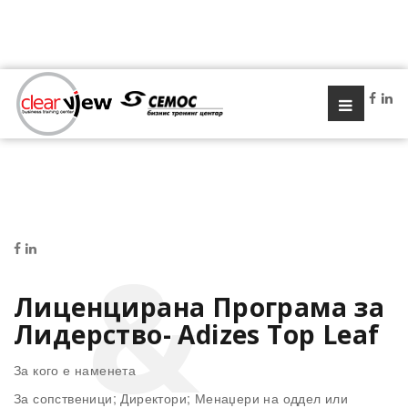
Лиценцирана Програма за
Лидерство- Adizes Top Leaf
За кого е наменета
За сопственици; Директори; Менаџери на оддел или