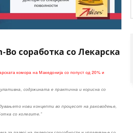
m-Во соработка со Лекарска
арската комора на Македонија со попуст од 20% и
улативна, содржината е практична и корисна со
едувањето нови концепти во процесот на раководење,
ботка со колегите.”
а за развој на лидерски способности и управување со