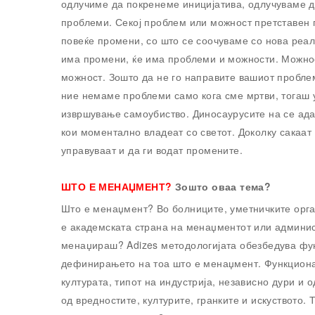
одлучиме да покренеме иницијатива, одлучуваме д
проблеми. Секој проблем или можност претставен 
повеќе промени, со што се соочуваме со нова реал
има промени, ќе има проблеми и можности. Можнос
можност. Зошто да не го направите вашиот пробле
ние немаме проблеми само кога сме мртви, тогаш у
извршување самоубиство. Диносаурусите на се ада
кои моментално владеат со светот. Доколку сакаат
управуваат и да ги водат промените.
ШТО Е МЕНАЏМЕНТ?
Зошто оваа тема?
Што е менаџмент? Во болниците, уметничките орга
е академската страна на менаџментот или админис
менаџираш? Adizes методологијата обезбедува фу
дефинирањето на тоа што е менаџмент. Функционал
културата, типот на индустрија, независно дури и
од вредностите, културите, гранките и искуството. 