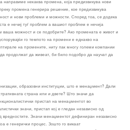
а направиме некаква промена, која предизвикува нови
преку промена генерира решение, кое предизвикува
ност и нови проблеми и можности. Според тоа, се додека
та е нечиј туѓ проблем а вашиот проблем е нечија
м ваша можност и се подобрите? Ако промената е живот и
спорувајќи го темпото на промени е еднакво на
птирале на промените, ниту пак многу големи компании
 да продолжат да живеат, би било подобро да научат да
низации, образовни институции, што е менаџмент? Дали
тративната страна или и двете? Што значи да
нкционалистички пристап на менаџментот во
истички значи, пристап кој е гледан независно од
 од вредностите. Значи менаџментот дефиниран независно
Тоа е генерички процес. Зошто го викаат