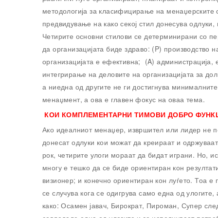
методологија за класифицирање на менаџерските с
предвидување на како секој стил донесува одлуки,
Четирите основни стилови се детерминирани со пер
да организацијата биде здраво: (P) производство на
организацијата е ефективна; (A) администрација, 
интегрирање на деловите на организацијата за дол
а ниедна од другите не ги достигнува минималните
менаџмент, а ова е главен фокус на оваа тема.
КОИ КОМПЛЕМЕНТАРНИ ТИМОВИ ДОБРО ФУНК
Ако идеалниот менаџер, извршител или лидер не п
донесат одлуки кои можат да креираат и одржуваат
рок, четирите улоги мораат да бидат играни. Но, и
многу е тешко да се биде ориентиран кон резултати
визионер; и конечно ориентиран кон луѓето. Тоа е
се случува кога се одигрува само една од улогите,
како: Осамен јавач, Бирократ, Пироман, Супер сле