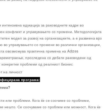
и интензивна едукација за раководните кадри во
вен конфликт и управувањето со промени. Методологијата
тетен модел за развој на организациите, а е развиена врз
во во управувањето со промени во различни организации,
ата овозможува практична примена на Adizes
 времетраење, проследена со дебати раководени од
 конкретни проблеми од реалниот бизнис
т на личност
тифицирана програма:
тема?
ти или проблеми. Кога ќе се соочиме со проблеми,
ме нешто. Се соочуваме со проблем или можност. Кога ќе