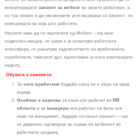
инкорпорирате
законот за мобинг
во своето работење, а
со тоа секако и да овозможите усогласување со законот, на
компанијата во која што работите.
Научете како да се заштитите од Мобинг – кој како
подмолен канцер, се шири и ја уништува работната
атмосфера, го уништува задоволството на вработените,
соработката, тимскиот дух, едноставно ја носи компанијата
надолу.
Обуката е наменета:
За
сите вработени
бидејќи никој не е имун на оваа
појава
Особено е корисна
за оние кои работат во
HR
областа
и за
менаџери
кои работат на било кое
ниво на менаџмент, бидејќи согласно законот – тие
се директно одговорни за појава на мобингот во
работната средина.