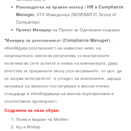
Раководител на правен сектор / HR и Compliance
Manager,
ХТЛ Македонија (NOVOMATIC Group of
Companies)
Проект Менаџер
на Проект за Одговорно коцкање
*
Менаџер за усогласеност (Compliance Manаger)
-
обезбeдува усогласеност на највисоко ниво, на
националната законска регулатива со внатрешните
политики во сите аспекти и нивоа на компанијата, дава
упатства за прашањата околу усогласувањето, со цел да
се зачува интегритетот и угледот на компаниите, заради
негување на законско постапување и високи етички
стандарди и обезбедување на висока корпоративна и
општествена одговорност.
Содржина на оваа обука:
Поим и видови на Мобинг
Кој е Мобер