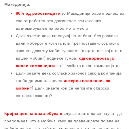
Македонија:
80% од работниците
во Македонија барем еднаш во
својот работен век доживеале психолошко
вознемирување на работното место
Дали знаете дека во случај на мобинг, без разлика
дали моберот е колега или претпоставен, согласно
законот доколку мобингуваниот (лицето врз кој што е
вршен мобинг) поднесе тужба,
одговорноста ја
сноси компанијата
т.е. тужбата е кон компанијата.
Дали знаете дека согласно законот секоја компанија
треба да има назначен
интерен посредник за
мобинг
? Дали знаете кои се неговите обврски
согласно законот?
Крајна цел на оваа обука е
слушателите да се научат да
препознаат што е мобинг, како да превенирате појава на
мобинг во вашата работна средина и како правилно да го