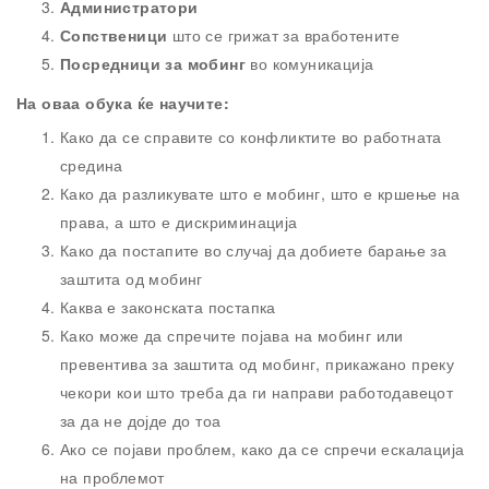
Администратори
Сопственици
што се грижат за вработените
Посредници за мобинг
во комуникација
На оваа обука ќе научите:
Како да се справите со конфликтите во работната
средина
Како да разликувате што е мобинг, што е кршење на
права, а што е дискриминација
Како да постапите во случај да добиете барање за
заштита од мобинг
Каква е законската постапка
Како може да спречите појава на мобинг или
превентива за заштита од мобинг, прикажано преку
чекори кои што треба да ги направи работодавецот
за да не дојде до тоа
Ако се појави проблем, како да се спречи ескалација
на проблемот