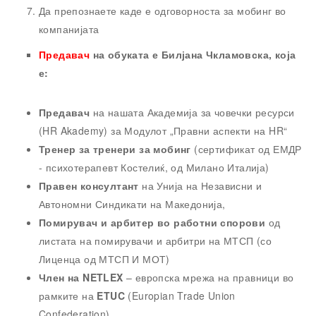
Да препознаете каде е одговорноста за мобинг во
компанијата
Предавач
на обуката е Билјана Чкламовска, која
е:
Предавач
на нашата Академија за човечки ресурси
(HR Akademy) за Модулот „Правни аспекти на HR“
Тренер за тренери за мобинг
(сертификат од ЕМДР
- психотерапевт Костелиќ, од Милано Италија)
Правен консултант
на Унија на Независни и
Автономни Синдикати на Македонија,
Помирувач и арбитер во работни спорови
од
листата на помирувачи и арбитри на МТСП (со
Лиценца од МТСП И МОТ)
Член на NETLEX
– европска мрежа на правници во
рамките на
ETUC
(Europian Trade Union
Confederation).