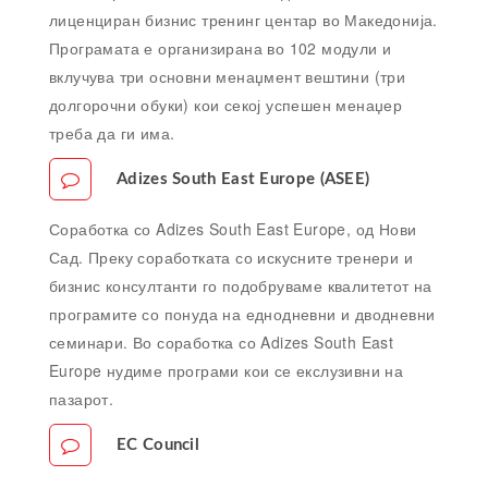
лиценциран бизнис тренинг центар во Македонија.
Програмата е организирана во 102 модули и
вклучува три основни менаџмент вештини (три
долгорочни обуки) кои секој успешен менаџер
треба да ги има.
Adizes South East Europe (АSEE)
Соработка со Adizes South East Europe, од Нови
Сад. Преку соработката со искусните тренери и
бизнис консултанти го подобруваме квалитетот на
програмите со понуда на еднодневни и дводневни
семинари. Во соработка со Adizes South East
Europe нудиме програми кои се екслузивни на
пазарот.
EC Council