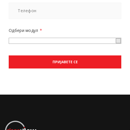
Одбери модул
*