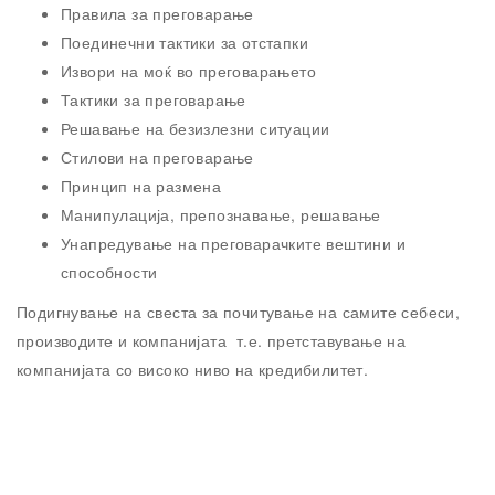
Правила за преговарање
Поединечни тактики за отстапки
Извори на моќ во преговарањето
Тактики за преговарање
Решавање на безизлезни ситуации
Стилови на преговарање
Принцип на размена
Манипулација, препознавање, решавање
Унапредување на преговарачките вештини и
способности
Подигнување на свеста за почитување на самите себеси,
производите и компанијата т.е. претставување на
компанијата со високо ниво на кредибилитет.