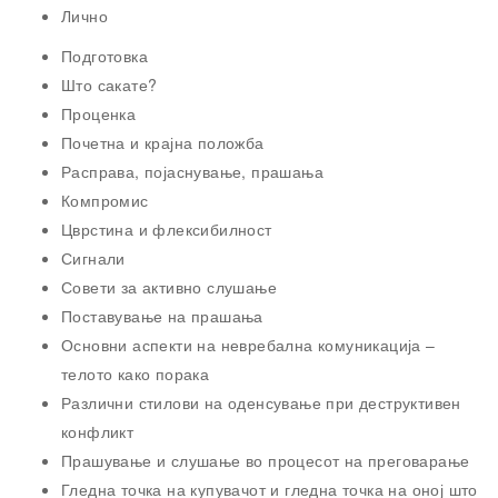
Лично
Подготовка
Што сакате?
Проценка
Почетна и крајна положба
Расправа, појаснување, прашања
Компромис
Цврстина и флексибилност
Сигнали
Совети за активно слушање
Поставување на прашања
Основни аспекти на невребална комуникација –
телото како порака
Различни стилови на оденсување при деструктивен
конфликт
Прашување и слушање во процесот на преговарање
Гледна точка на купувачот и гледна точка на оној што