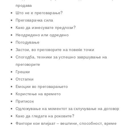
продава
Што не е преговарање?
Преговарачка сила
Како да изнесувате предлози?
Неодредено или одредено
Погодување
Застои, во преговорите на повеќе точки
Спогодба, техники за успешно завршување на
преговорите
Грешки
Отстапки
Емоции во преговарањето
Користење на времето
Притисок
Одложување на моментот за склучување на договор
Како да гледате на роковите?
Фактори кои влијаат – вештини, способност, време