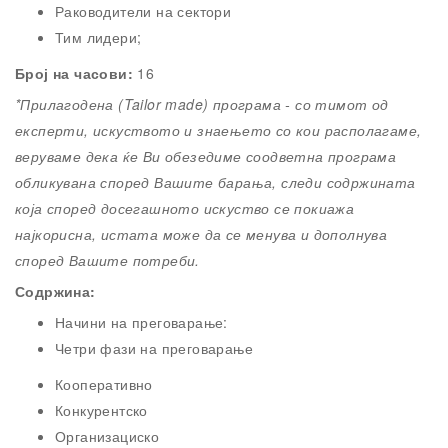
Раководители на сектори
Тим лидери;
Број на часови:
16
*Прилагодена (Tailor made) програма - со тимот од
експерти, искуството и знаењето со кои располагаме,
веруваме дека ќе Ви обезедиме соодветна програма
обликувана според Вашите барања, следи содржината
која според досегашното искуство се покиажа
најкорисна, истата може да се менува и дополнува
според Вашите потреби.
Содржина:
Начини на преговарање:
Четри фази на преговарање
Кооперативно
Конкурентско
Организациско