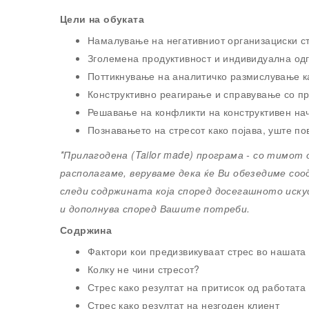
Цели на обуката
Намалување на негативниот организациски с
Зголемена продуктивност и индивидуална од
Поттикнување на аналитичко размислување к
Конструктивно реагирање и справување со пр
Решавање на конфликти на конструктивен на
Познавањето на стресот како појава, уште по
*Прилагодена (Tailor made) програма - со тимот
располагаме, веруваме дека ќе Ви обезедиме со
следи содржината која според досегашното иску
и дополнува според Вашите потреби.
Содржина
Фактори кои предизвикуваат стрес во нашата
Колку не чини стресот?
Стрес како резултат на притисок од работата 
Стрес како резултат на незгоден клиент