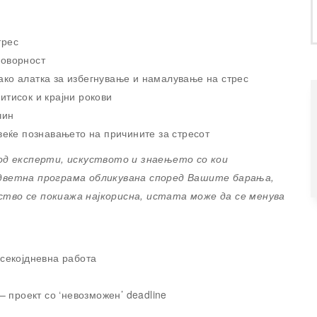
трес
говорност
ако алатка за избегнување и намалување на стрес
итисок и крајни рокови
чин
веќе познавањето на причините за стресот
 од експерти, искуството и знаењето со кои
одветна програма обликувана според Вашите барања,
ство се покиажа најкорисна, истата може да се менува
 секојдневна работа
– проект со ‘невозможен’ deadline