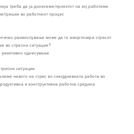
која треба да ја донесеме/проектот на кој работиме
ии/грешки во работниот процес
итичко размислување може да го амортизира стресот
ме во стресни ситуации?
и реактивно однесување
стресни ситуации
лиме нивото на стрес во секојдневната работа во
продуктивна и конструктивна работна средина