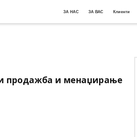
ЗА НАС
ЗА ВАС
Клиенти
ри продажба и менаџирање