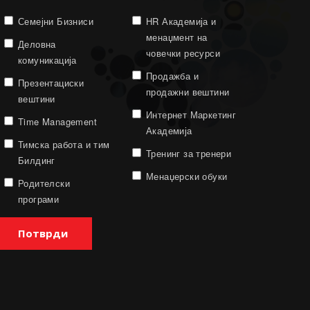
Семејни Бизниси
HR Академија и
менаџмент на
Деловна
човечки ресурси
комуникација
Продажба и
Презентациски
продажни вештини
вештини
Интернет Маркетинг
Time Management
Академија
Тимска работа и тим
Тренинг за тренери
Билдинг
Менаџерски обуки
Родителски
програми