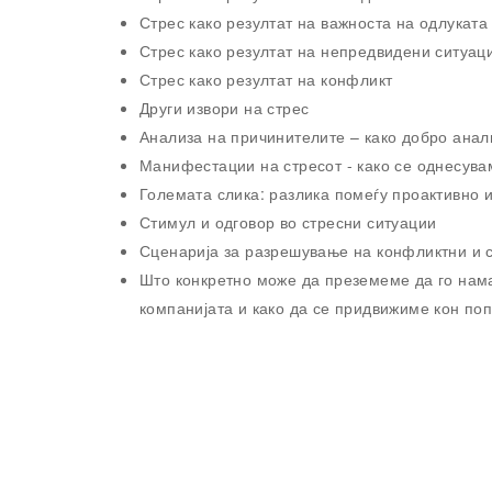
Стрес како резултат на важноста на одлуката 
Стрес како резултат на непредвидени ситуац
Стрес како резултат на конфликт
Други извори на стрес
Анализа на причинителите – како добро анал
Манифестации на стресот - како се однесува
Големата слика: разлика помеѓу проактивно 
Стимул и одговор во стресни ситуации
Сценарија за разрешување на конфликтни и 
Што конкретно може да преземеме да го нама
компанијата и како да се придвижиме кон по