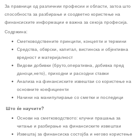
За правници од различнии професии и области, затоа што
способноста за разбирање и соодветно користење на
финансиските информации е важна за секоја професија.
Содржина:
Сметководствените принципи, концепти и термини
Средства, обврски, капитал, вистинска и објективна
вредност и материјалност
Видови добивки (бруто,оперативна, добивка пред
даноци,нето), приходни и расходни ставки
Анализа на финансиските извештаи со користење на
основните коефициенти
Начини на манипулирање со сметки и последици
Што ќе научите?
Основи на сметководството: клучни прашања за
читање и разбирање на финансиските извештаи
Извештај за финансиска состојба и негово користење