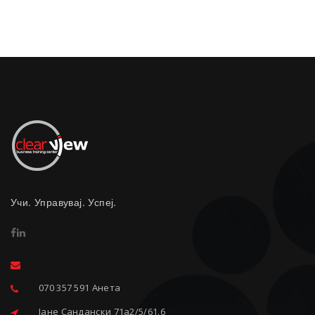
Учи. Управувај. Успеј.
070 357 591 Анета
Јане Сандански 71a2/5/61.6