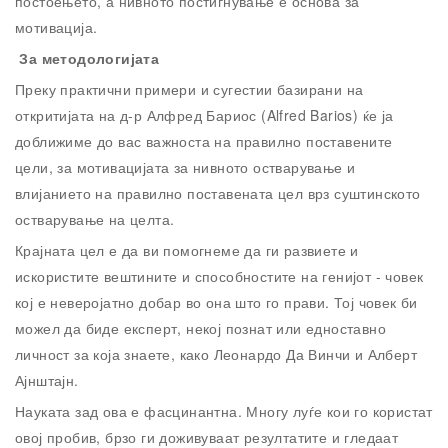
постоењето, а нивното постигнување е основа за
мотивација.
За методологијата
Преку практични примери и сугестии базирани на
откритијата на д-р Алфред Бариос (Alfred Barios) ќе ја
доближиме до вас важноста на правилно поставените
цели, за мотивацијата за нивното остварување и
влијанието на правилно поставената цел врз суштинското
остварување на целта.
Крајната цел е да ви помогнеме да ги развиете и
искористите вештините и способностите на генијот - човек
кој е неверојатно добар во она што го прави. Тој човек би
можел да биде експерт, некој познат или едноставно
личност за која знаете, како Леонардо Да Винчи и Алберт
Ајнштајн.
Науката зад ова е фасцинантна. Многу луѓе кои го користат
овој пробив, брзо ги доживуваат резултатите и гледаат