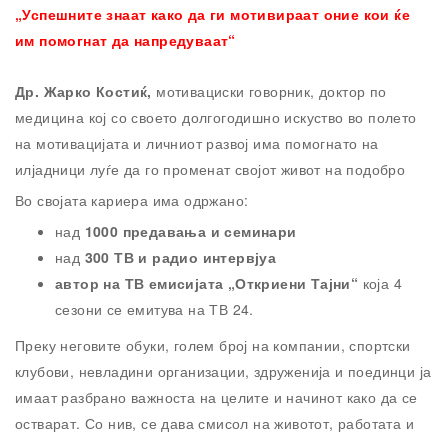
„Успешните знаат како да ги мотивираат оние кои ќе
им помогнат да напредуваат“
Др. Жарко Костиќ,
мотивациски говорник, доктор по
медицина кој со своето долгогодишно искуство во полето
на мотивацијата и личниот развој има помогнато на
илјадници луѓе да го променат својот живот на подобро
Во својата кариера има одржано:
над
1000 предавања и семинари
над
300 ТВ и радио интервјуа
автор на ТВ емисијата „Откриени Тајни“
која 4
сезони се емитува на ТВ 24.
Преку неговите обуки, голем број на компании, спортски
клубови, невладини организации, здруженија и поединци ја
имаат разбрано важноста на целите и начинот како да се
остварат. Со нив, се дава смисол на животот, работата и