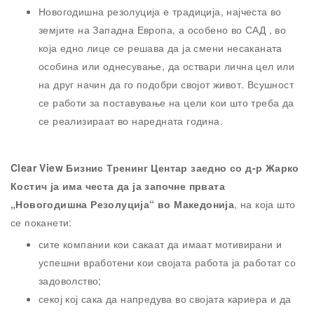
Новогодишна резолуција е традиција, најчеста во
земјите на Западна Европа, а особено во САД , во
која едно лице се решава да ја смени несаканата
особина или однесување, да оствари лична цел или
на друг начин да го подобри својот живот. Всушност
се работи за поставување на цели кои што треба да
се реализираат во наредната година.
Clear View Бизнис Тренинг Центар заедно со д-р Жарко
Костич ја има честа да ја започне првата
„Новогодишна Резолуција“ во Македонија
, на која што
се поканети:
сите компании кои сакаат да имаат мотивирани и
успешни вработени кои својата работа ја работат со
задоволство;
секој кој сака да напредува во својата кариера и да