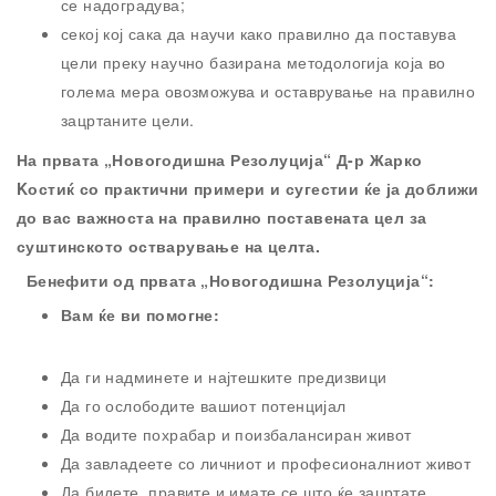
се надоградува;
секој кој сака да научи како правилно да поставува
цели преку научно базирана методологија која во
голема мера овозможува и оставрување на правилно
зацртаните цели.
На првата „Новогодишна Резолуција“ Д-р Жарко
Kостиќ со практични примери и сугестии ќе ја доближи
до вас важноста на правилно поставената цел за
суштинското остварување на целта.
Бенефити од првата „Новогодишна Резолуција“:
Вам ќе ви помогне:
Да ги надминете и најтешките предизвици
Да го ослободите вашиот потенцијал
Да водите похрабар и поизбалансиран живот
Да завладеете со личниот и професионалниот живот
Да бидете, правите и имате се што ќе зацртате