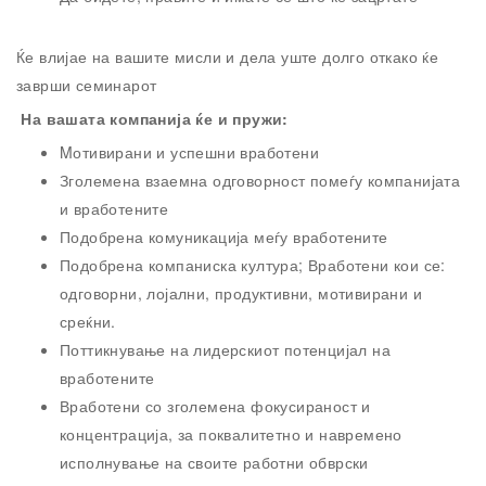
Ќе влијае на вашите мисли и дела уште долго откако ќе
заврши семинарот
На вашата компанија ќе и пружи:
Mотивирани и успешни вработени
Зголемена взаемна одговорност помеѓу компанијата
и вработените
Подобрена комуникација меѓу вработените
Подобрена компаниска култура; Вработени кои се:
одговорни, лојални, продуктивни, мотивирани и
среќни.
Поттикнување на лидерскиот потенцијал на
вработените
Вработени со зголемена фокусираност и
концентрација, за поквалитетно и навремено
исполнување на своите работни обврски