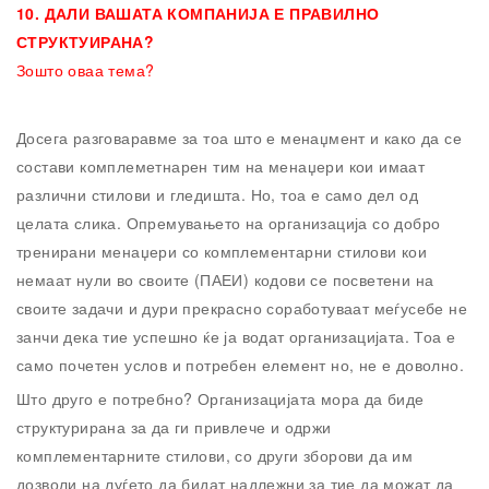
10.
ДАЛИ ВАШАТА КОМПАНИЈА Е ПРАВИЛНО
СТРУКТУИРАНА?
Зошто оваа тема?
Досега разговаравме за тоа што е менаџмент и како да се
состави комплеметнарен тим на менаџери кои имаат
различни стилови и гледишта. Но, тоа е само дел од
целата слика. Опремувањето на организација со добро
тренирани менаџери со комплементарни стилови кои
немаат нули во своите (ПАЕИ) кодови се посветени на
своите задачи и дури прекрасно соработуваат меѓусебе не
занчи дека тие успешно ќе ја водат организацијата. Тоа е
само почетен услов и потребен елемент но, не е доволно.
Што друго е потребно? Организацијата мора да биде
структурирана за да ги привлече и одржи
комплементарните стилови, со други зборови да им
дозволи на луѓето да бидат надлежни за тие да можат да