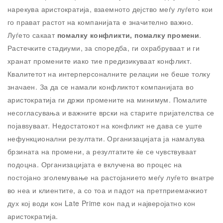
нарекува аристократија, взаемното дејство меѓу луѓето кои
го прават растот на компанијата е значително важно.
Луѓето сакаат
помалку конфликти, помалку промени
.
Растечките стадиуми,
за споредба,
ги охрабруваат и ги
хранат промените иако тие предизикуваат конфликт.
Квалитетот на интерперсоналните релации не беше толку
значаен. За да се намали конфликтот компанијата во
аристократија ги држи промените на минимум. Помалите
несогласувања и важните врски на старите пријателства се
појавѕуваат. Недостатокот на конфликт не дава се уште
нефункционални резултати. Организацијата ја намалува
брзината на промени, а резултатите ќе се чувствуваат
подоцна. Организацијата е вклучена во процес на
постојано зголемување на растојанието меѓу луѓето внатре
во неа и клиентите, а со тоа и падот на претприемачкиот
дух кој води кон Late Prime кон пад и најверојатно кон
аристократија.