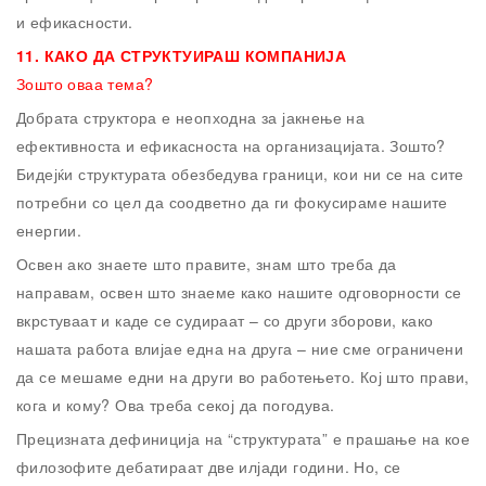
и ефикасности.
11.
КАКО ДА СТРУКТУИРАШ КОМПАНИЈА
Зошто оваа тема?
Добрата структора е неопходна за јакнење на
ефективноста и ефикасноста на организацијата. Зошто?
Бидејќи структурата обезбедува граници, кои ни се на сите
потребни со цел да соодветно да ги фокусираме нашите
енергии.
Освен ако знаете што правите, знам што треба да
направам, освен што знаеме како нашите одговорности се
вкрстуваат и каде се судираат – со други зборови, како
нашата работа влијае една на друга – ние сме ограничени
да се мешаме едни на други во работењето. Кој што прави,
кога и кому? Ова треба секој да погодува.
Прецизната дефиниција на “структурата” е прашање на кое
филозофите дебатираат две илјади години. Но, се