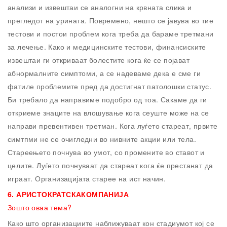
анализи и извештаи се аналогни на крвната слика и
прегледот на урината. Повремено, нешто се јавува во тие
тестови и постои проблем кога треба да бараме третмани
за лечење. Како и медицинските тестови, финансиските
извештаи ги откриваат болестите кога ќе се појават
абнормалните симптоми, а се надеваме дека е сме ги
фатиле проблемите пред да достигнат патолошки статус.
Би требало да направиме подобро од тоа. Сакаме да ги
откриеме знаците на влошување кога сеуште може на се
направи превентивен третман. Кога луѓето стареат, првите
симтпми не се очигледни во нивните акции или тела.
Стареењето почнува во умот, со промените во ставот и
целите. Луѓето почнуваат да стареат кога ќе престанат да
играат. Организацијата старее на ист начин.
6.
АРИСТОКРАТСКАКОМПАНИЈА
Зошто оваа тема?
Како што организациите наближуваат кон стадиумот кој се