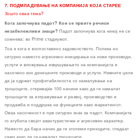
7.
ПОДМЛАДУВАЊЕ НА КОМПАНИЈА КОЈА СТАРЕЕ
Зошто оваа тема?
Кога започнува падот? Кои се првите речиси
незабележливи знаци?
Падот започнува кога
никој не се
сомнева: во Prime стадиумот.
Тоа е кога е воспоставено задоволството. Полека но
сигурно наместо агресивно иницирање на нови производи,
услуги и вложувања извршувањето на компанијата е
насочено кон денешните производи и услуги. Нивните цели
да ја одржат профитабилноста со намалување на
трошоците, откривајќи 100 начини како да ги намалат
трошоците за изтражување и развој, производство и
продажба и поддршка на функциите како маркетингот.
Оваа насоченост е прв сигурен знак за падот. Компанијата
го агубила својот авантуристички и агресивен карактер.
Наместо да бара начин да ги зголеми приходите, гледаат
само како да ги намалат трошоците.