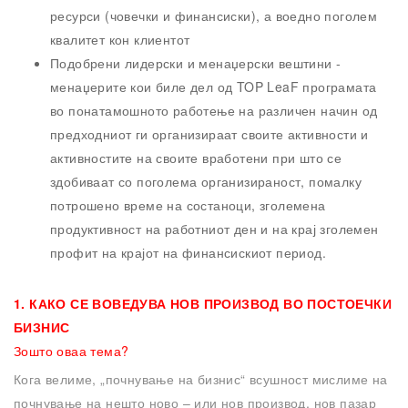
ресурси (човечки и финансиски), а воедно поголем
квалитет кон клиентот
Подобрени лидерски и менаџерски вештини -
менаџерите кои биле дел од TOP LeaF програмата
во понатамошното работење на различен начин од
предходниот ги организираат своите активности и
активностите на своите вработени при што се
здобиваат со поголема организираност, помалку
потрошено време на состаноци, зголемена
продуктивност на работниот ден и на крај зголемен
профит на крајот на финансискиот период.
1.
КАКО СЕ ВОВЕДУВА НОВ ПРОИЗВОД ВО ПОСТОЕЧКИ
БИЗНИС
Зошто оваа тема?
Кога велиме, „почнување на бизнис“ всушност мислиме на
почнување на нешто ново – или нов производ, нов пазар