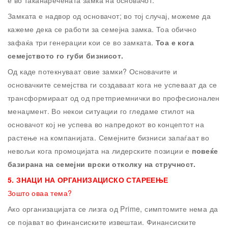
е во таканаречената замка на основачот.
Замката е надвор од основачот; во тој случај, можеме да
кажеме дека се работи за семејна замка. Тоа обично
зафаќа три генерации кои се во замката.
Тоа е кога
семејството го губи
бизнисот.
Од каде потекнуваат овие замки? Основачите и
основачките семејства ги создаваат кога не успеваат да се
трансформираат од од претприемнички во професионален
менаџмент. Во некои ситуации го гледаме стилот на
основачот кој не успева во напредокот во концептот на
растење на компанијата. Семејните бизниси запаѓаат во
невољи кога промоцијата на лидерските позиции е
повеќе
базирана на семејни врски отколку на стручност.
5.
ЗНАЦИ НА ОРГАНИЗАЦИСКО СТАРЕЕЊЕ
Зошто оваа тема?
Ако организацијата се лизга од Prime, симптомите нема да
се појават во финансиските извештаи. Финансиските