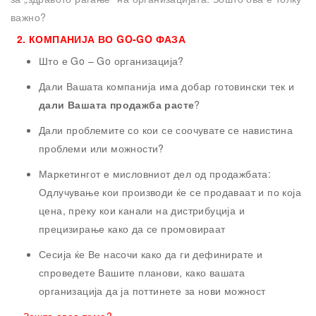
важно?
2. КОМПАНИЈА ВО GO-GO ФАЗА
Што е Go – Go организација?
Дали Вашата компанија има добар готовински тек и
дали Вашата продажба расте
?
Дали проблемите со кои се соочувате се навистина
проблеми или можности?
Маркетингот е мисловниот дел од продажбата:
Одлучување кои производи ќе се продаваат и по која
цена, преку кои канали на дистрибуција и
прецизирање како да се промовираат
Сесија ќе Ве насочи како да ги дефинирате и
спроведете Вашите планови, како вашата
организација да ја поттинете за нови можност