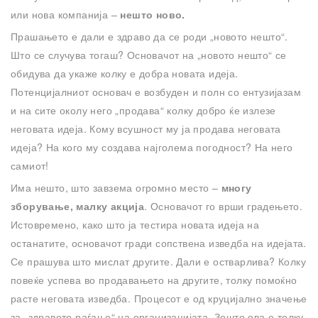
или нова компанија –
нешто ново.
Прашањето е дали е здраво да се роди „новото нешто“.
Што се случува тогаш? Основачот на „новото нешто“ се
обидува да укаже колку е добра новата идеја.
Потенцијалниот основач е возбуден и полн со ентузијазам
и на сите околу него „продава“ колку добро ќе излезе
неговата идеја. Кому всушност му ја продава неговата
идеја? На кого му создава најголема погодност? На него
самиот!
Има нешто, што завзема огромно место –
многу
зборување,
малку акција
. Основачот го врши градењето.
Истовремено, како што ја тестира новата идеја на
останатите, основачот гради сопствена изведба на идејата.
Се прашува што мислат другите. Дали е остварлива? Колку
повеќе успева во продавањето на другите, толку помоќно
расте неговата изведба. Процесот е од круцијално значење
за „здравото раѓање“ на организацијата. Зошто ова е толку