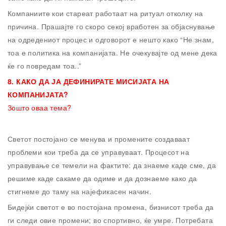
Компаниите кои стареат работаат на ритуал отколку на
причина. Прашајте го скоро секој вработен за објаснување
на одредениот процес и одговорот е нешто како “Не знам,
тоа е политика на компанијата. Не очекувајте од мене дека
ќе го повредам тоа..”
8.
КАКО ДА ЈА ДЕФИНИРАТЕ МИСИЈАТА НА
КОМПАНИЈАТА?
Зошто оваа тема?
Светот постојано се менува и промените создаваат
проблеми кои треба да се управуваат. Процесот на
управување се темели на фактите: да знаеме каде сме, да
решиме каде сакаме да одиме и да дознаеме како да
стигнеме до таму на најефикасен начин.
Бидејќи светот е во постојана промена, бизнисот треба да
ги следи овие промени; во спортивно, ќе умре. Потребата