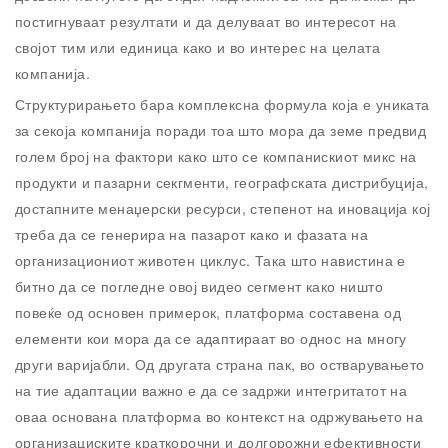
постигнуваат резултати и да делуваат во интересот на
својот тим или единица како и во интерес на целата
компанија.
Структурирањето бара комплексна формула која е униката
за секоја компанија поради тоа што мора да земе предвид
голем број на фактори како што се компанискиот микс на
продукти и пазарни секгменти, географската дистрибуција,
достапните менаџерски ресурси, степенот на иновација кој
треба да се генерира на пазарот како и фазата на
организациониот животен циклус. Така што навистина е
битно да се погледне овој видео сегмент како ништо
повеќе од основен примерок, платформа составена од
елементи кои мора да се адаптираат во однос на многу
други варијабли. Од другата страна пак, во остварувањето
на тие адаптации важно е да се задржи интегритатот на
оваа основана платформа во контекст на одржувањето на
организациските краткорочни и долгорожни ефективности