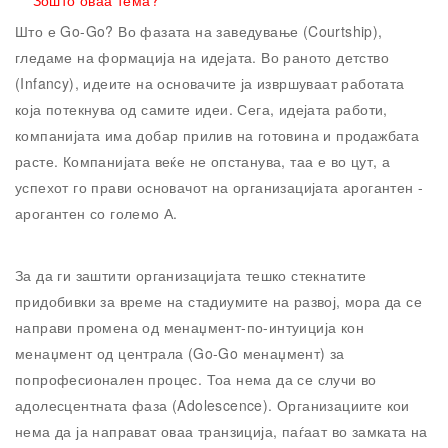
Зошто оваа тема?
Што е Go-Go? Во фазата на заведување (Courtship),
гледаме на формација на идејата. Во раното детство
(Infancy), идеите на основачите ја извршуваат работата
која потекнува од самите идеи. Сега, идејата работи,
компанијата има добар прилив на готовина и продажбата
расте. Компанијата веќе не опстанува, таа е во цут, а
успехот го прави основачот на организацијата арогантен -
арогантен со големо А.
За да ги заштити организацијата тешко стекнатите
придобивки за време на стадиумите на развој, мора да се
направи промена од менаџмент-по-интуиција кон
менаџмент од централа (Go-Go менаџмент) за
попрофесионален процес. Тоа нема да се случи во
адолесцентната фаза (Adolescence). Организациите кои
нема да ја направат оваа транзиција, паѓаат во замката на