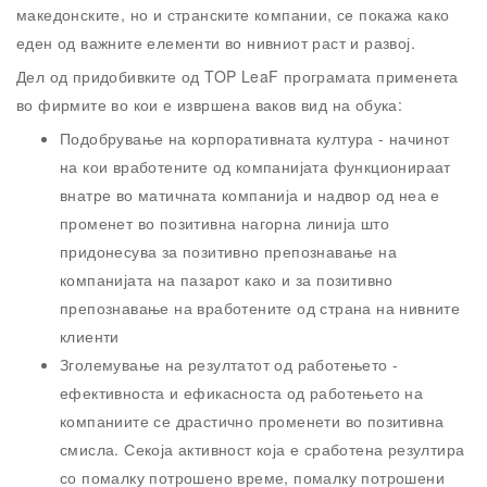
македонските, но и странските компании, се покажа како
еден од важните елементи во нивниот раст и развој.
Дел од придобивките од TOP LeaF програмата применета
во фирмите во кои е извршена ваков вид на обука:
Подобрување на корпоративната култура - начинот
на кои вработените од компанијата функционираат
внатре во матичната компанија и надвор од неа е
променет во позитивна нагорна линија што
придонесува за позитивно препознавање на
компанијата на пазарот како и за позитивно
препознавање на вработените од страна на нивните
клиенти
Зголемување на резултатот од работењето -
ефективноста и ефикасноста од работењето на
компаниите се драстично променети во позитивна
смисла. Секоја активност која е сработена резултира
со помалку потрошено време, помалку потрошени