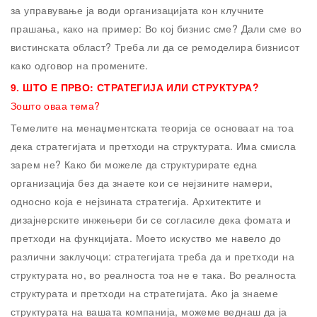
за управување ја води организацијата кон клучните
прашања, како на пример: Во кој бизнис сме? Дали сме во
вистинската област? Треба ли да се ремоделира бизнисот
како одговор на промените.
9.
ШТО Е ПРВО: СТРАТЕГИЈА ИЛИ СТРУКТУРА?
Зошто оваа тема?
Темелите на менаџментската теорија се основаат на тоа
дека стратегијата и претходи на структурата. Има смисла
зарем не? Како би можеле да структурирате една
организација без да знаете кои се нејзините намери,
односно која е нејзината стратегија. Архитектите и
дизајнерските инжењери би се согласиле дека фомата и
претходи на функцијата. Моето искуство ме навело до
различни заклучоци: стратегијата треба да и претходи на
структурата но, во реалноста тоа не е така. Во реалноста
структурата и претходи на стратегијата. Ако ја знаеме
структурата на вашата компанија, можеме веднаш да ја