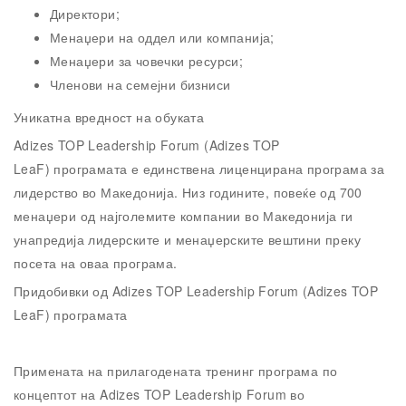
Директори;
Менаџери на оддел или компанија;
Менаџери за човечки ресурси;
Членови на семејни бизниси
Уникатна вредност на обуката
Adizes TOP Leadership Forum (Adizes TOP
LeaF) програмата е единствена лиценцирана програма за
лидерство во Македонија. Низ годините, повеќе од 700
менаџери од најголемите компании во Македонија ги
унапредија лидерските и менаџерските вештини преку
посета на оваа програма.
Придобивки од Adizes TOP Leadership Forum (Adizes TOP
LeaF) програмата
Примената на прилагодената тренинг програма по
концептот на Adizes TOP Leadership Forum во