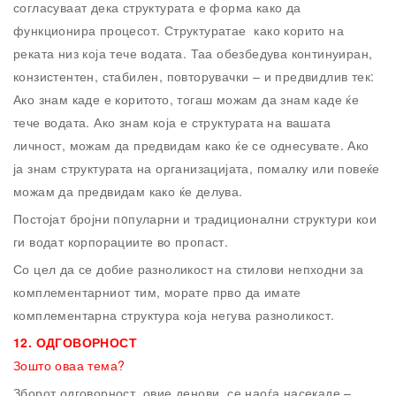
согласуваат дека структурата е форма како да
функционира процесот. Структуратае како корито на
реката низ која тече водата. Таа обезбедува континуиран,
конзистентен, стабилен, повторувачки – и предвидлив тек:
Ако знам каде е коритото, тогаш можам да знам каде ќе
тече водата. Ако знам која е структурата на вашата
личност, можам да предвидам како ќе се однесувате. Ако
ја знам структурата на организацијата, помалку или повеќе
можам да предвидам како ќе делува.
Постојат бројни пoпуларни и традиционални структури кои
ги водат корпорациите во пропаст.
Со цел да се добие разноликост на стилови непходни за
комплементарниот тим, морате прво да имате
комплементарна структура која негува разноликост.
12. ОДГОВОРНОСТ
Зошто оваа тема?
Зборот одговорност, овие денови, се наоѓа насекаде –