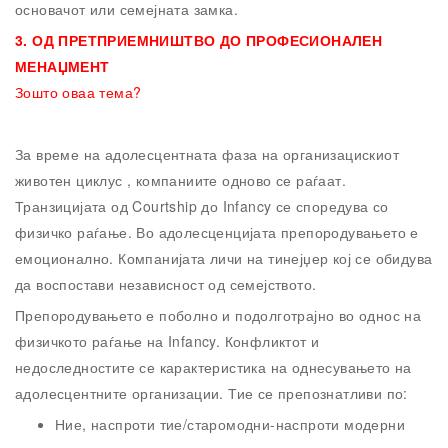
основачот или семејната замка.
3.
ОД ПРЕТПРИЕМНИШТВО ДО ПРОФЕСИОНАЛЕН
МЕНАЏМЕНТ
Зошто оваа тема?
За време на адолесцентната фаза на организацискиот
животен циклус , компаниите одново се раѓаат.
Транзицијата од Courtship до Infancy се споредува со
физичко раѓање. Во адолесценцијата препородувањето е
емоционално. Компанијата личи на тинејџер кој се обидува
да воспостави независност од семејството.
Препородувањето е поболно и подолготрајно во однос на
физичкото раѓање на Infancy. Конфликтот и
недоследностите се карактеристика на однесувањето на
адолесцентните организации. Тие се препознатливи по:
Ние, наспроти тие/старомодни-наспроти модерни