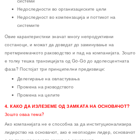
системи
Недоследности во организациските цели
Недоследност во компензација и поттикот на
системите
Oвие карактеристики значат многу непродуктивни
состаноци, и можат да доведат до заминување на
претмриемачкото раководство и пад на компанијата. Зошто
е толку тешка транзицијата од Go-Go до адолесцентната
фаза? Постојат три принципелни предизвици:
Делегирање на овластувања
Промена на рководството
Промена на целите
4.
КАКО ДА ИЗЛЕЗЕМЕ ОД ЗАМКАТА НА ОСНОВАЧОТ?
Зошто оваа тема?
Ако компанијата не е способна за да институционализира
лидерство на основачот, ако е неопходен лидер, основачот