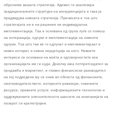
објасниме вашата стратегија. Адижес ги анализира
традиционалните структури на конкуренцијата и така ја
предвидува нивната стратегија. Причината е тоа што
стратегијата не е ни решение ни индивидуална
имплементација. Таа е основана од група луѓе со помош
на интеракција, одлуки и имплементација на нивните
одлуки. Тоа што тие ќе го одлучат и имплементираат е
нивен интерес и нивна перцепција за него. Нивните
интереси се основани на моќта и одговорностите кои
организацијата им ги нуди. Доколку има потпретседател за
продажба и маркетинг, и главен финансиски раководител
на кој подредени му се оние во областа од финансиите,
сметководителството, интерните ревизори, човечките
ресурси, правните услуги, информациските технологии и
оддржувачките олеснителности шансите на компанијата на
пазарот се краткотрајни.