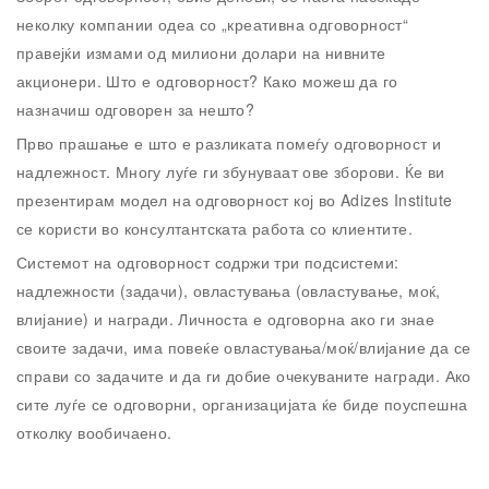
неколку компании одеа со „креативна одговорност“
правејќи измами од милиони долари на нивните
акционери. Што е одговорност? Како можеш да го
назначиш одговорен за нешто?
Прво прашање е што е разликата помеѓу одговорност и
надлежност. Многу луѓе ги збунуваат ове зборови. Ќе ви
презентирам модел на одговорност кој во Adizes Institute
се користи во консултантската работа со клиентите.
Системот на одговорност содржи три подсистеми:
надлежности (задачи), овластувања (овластување, моќ,
влијание) и награди. Личноста е одговорна ако ги знае
своите задачи, има повеќе овластувања/моќ/влијание да се
справи со задачите и да ги добие очекуваните награди. Ако
сите луѓе се одговорни, организацијата ќе биде поуспешна
отколку вообичаено.