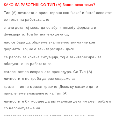
КАКО ДА РАБОТИШ СО ТИП (А)
Зошто оваа тема?
Тип (А) личноста е ориентирана кон “како“ и “што“ аспектот
во текот на работата што
значи дека тој може да се збуни помеѓу формата и
функцијата. Тоа би значело дека од
нас се бара да обрнеме значително внимание кон
формата. Тој не е заинтересиран дали
се работи за кризна ситуација, тој е заинтересиран за
обавување на работата во
согласност со исправната процедура. Со Тип (А)
личностите не треба да разговараме за
кризи – тие ги мразат кризите. Доколку сакаме да го
привлечеме вниманието на Тип (А)
личностите би морале да им укажеме дека имаме проблем
со непочитување на
одредена веќепостоечка одлука, правило или пак