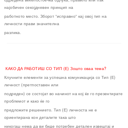
најобичен секојдневен принцип на
работното место. Зборот “исправно“ кај овој тип на
личности прави значителна
разлика.
КАКО ДА РАБОТИШ СО ТИП (Е)
Зошто оваа тема?
Клучните елементи за успешна комуникација со Тип (Е)
личност (претпоставен или
подреден) се состојат во начинот на кој ќе го презентирате
проблемот и како ќе го
предложите решението. Тип (Е) личноста не е
ориентирана кон деталите така што
никогаш нема да ви биде потребен детален извештај и