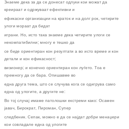
Знаеме дека за да се донесат одлуки кои можат да
креираат и одржуваат ефективни и
ефикасни организации на краток и на долг рок, четирите
улоги мораат да бидат
играни. Но, исто така знаеме дека четирите улоги се
некомпатибилни; многу е тешко да
се биде ориентиран кон резултати а во исто време и кон
детали и кон ефикасност;
визионер; и конечно ориентиран кон луѓето. Тоа е
премногу да се бара. Опишавме во
една друга тема, што се случува кога се одигрува само
една од улогите, а другите не:
Во тој случај имаме патолошки екстреми како: Осамен
јавач, Бирократ, Пироман, Супер
следбеник. Сепак, можно е да се најдат добри менаџери
кои совладале една од улогите