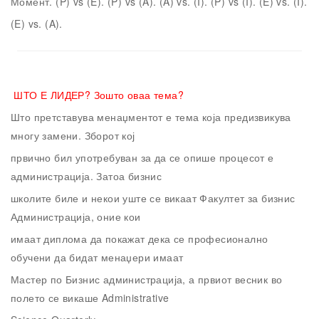
Момент.
(P) vs (E).
(P) vs (A).
(A) vs. (I).
(P) vs (I).
(E) vs. (I).
(E) vs. (A).
ШТО Е ЛИДЕР?
Зошто оваа тема?
Што претставува менаџментот е тема која предизвикува
многу замени. Зборот кој
првично бил употребуван за да се опише процесот е
администрација. Затоа бизнис
школите биле и некои уште се викаат Факултет за бизнис
Администрација, оние кои
имаат диплома да покажат дека се професионално
обучени да бидат менаџери имаат
Мастер по Бизнис администрација, а првиот весник во
полето се викаше Administrative