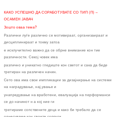
КАКО УСПЕШНО ДА СОРАБОТУВАТЕ СО ТИП (П) –
ОСАМЕН ЈАВАЧ
Зошто оваа тема?
Различни луѓе различно се мотивираат, организаираат и
дисциплинираат и токму затоа
е исклучително важно да се обрне внимание кон тие
различности. Секој човек има
различно и уникатно гледиште кон светот и сака да биде
третиран на различен начин.
Сето ова има свои импликации за дизајнирање на системи
на наградување, нај,ување и
унапредување на вработени, евалуација на перформанси
се до начинот н а кој ние ги
третираме сопствените деца и како би требало да се
однесуваме кон своите сопруги.