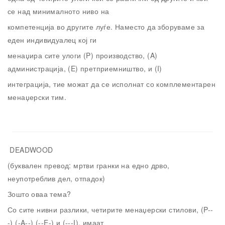
се над минималното ниво на
компетенција во другите луѓе. Наместо да зборуваме за
еден индивидуалец кој ги
менаџира сите улоги (P) производство, (A)
администрација, (E) претприемништво, и (I)
интеграција, тие можат да се исполнат со комплементарен
менаџерски тим.
DEADWOOD
(буквален превод: мртви гранки на едно дрво,
неупотреблив дел, отпадок)
Зошто оваа тема?
Со сите нивни разлики, четирите менаџерски стилови, (P--
-) (-A--) (--E-) и (---I), имаат