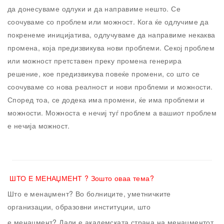
да донесуваме одлуки и да направиме нешто. Се
соочуваме со проблем или можност. Кога ќе одлучиме да
покренеме иницијатива, одлучуваме да направиме некаква
промена, која предизвикува нови проблеми. Секој проблем
или можност претставен преку промена генерира
решение, кое предизвикува повеќе промени, со што се
соочуваме со нова реалност и нови проблеми и можности.
Според тоа, се додека има промени, ќе има проблеми и
можности. Можноста е нечиј туѓ проблем а вашиот проблем
е нечија можност.
ШТО Е МЕНАЏМЕНТ ?
Зошто оваа тема?
Што е менаџмент? Во болниците, уметничките
организации, образовни институции, што
е менаџмент? Дали е академската страна на менаџментот