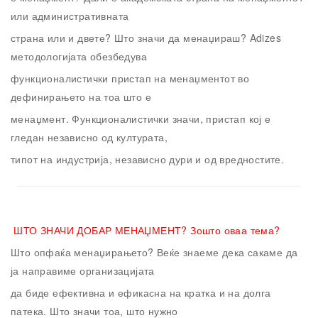
или административната
страна или и двете? Што значи да менаџираш? Adizes
методологијата обезбедува
функционалистички пристап на менаџментот во
дефинирањето на тоа што е
менаџмент. Функционалистички значи, пристап кој е
гледан независно од културата,
типот на индустрија, независно дури и од вредностите.
ШТО ЗНАЧИ ДОБАР МЕНАЏМЕНТ?
Зошто оваа тема?
Што опфаќа менаџирањето? Веќе знаеме дека сакаме да
ја направиме организацијата
да биде ефективна и ефикасна на кратка и на долга
патека. Што значи тоа, што нужно