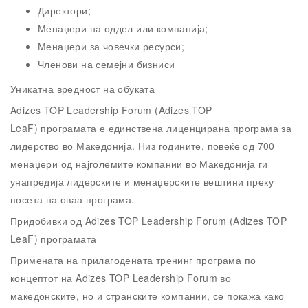
Директори;
Менаџери на оддел или компанија;
Менаџери за човечки ресурси;
Членови на семејни бизниси
Уникатна вредност на обуката
Adizes TOP Leadership Forum (Adizes TOP
LeaF) програмата е единствена лиценцирана програма за
лидерство во Македонија. Низ годините, повеќе од 700
менаџери од најголемите компании во Македонија ги
унапредија лидерските и менаџерските вештини преку
посета на оваа програма.
Придобивки од Adizes TOP Leadership Forum (Adizes TOP
LeaF) програмата
Примената на прилагодената тренинг програма по
концептот на Adizes TOP Leadership Forum во
македонските, но и странските компании, се покажа како