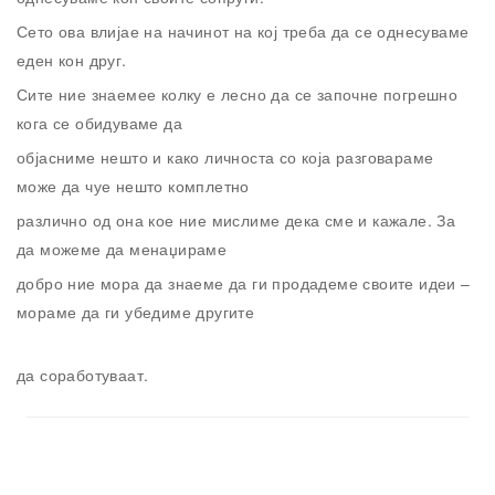
Сето ова влијае на начинот на кој треба да се однесуваме
еден кон друг.
Сите ние знаемее колку е лесно да се започне погрешно
кога се обидуваме да
објасниме нешто и како личноста со која разговараме
може да чуе нешто комплетно
различно од она кое ние мислиме дека сме и кажале. За
да можеме да менаџираме
добро ние мора да знаеме да ги продадеме своите идеи –
мораме да ги убедиме другите
да соработуваат.