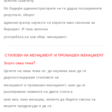
Science Quarterly.
Но бидејќи администраторите не ги дадоа посакуваните
резултати, зборот
администратор најчесто се користи како синоним за
бирократ. И така започна
употребата на нов збор: менаџмент.
СТИЛОВИ НА МЕНАЏМЕНТ И ПРОМАШЕН МЕНАЏМЕНТ
Зошто оваа тема?
Целите на оваа тема се: да научиме како да ги
дијагностицираме стиловите на
менаџмент и промашен менаџмент, како да ги
разликуваме навиките на двата стила и
како вие, како менаџер, можете да бидете свесни за
вашите предрасуди и да се