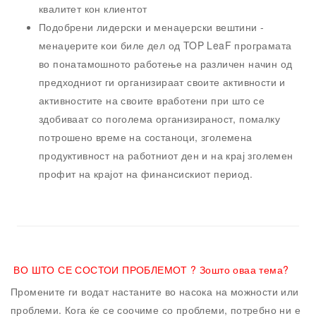
квалитет кон клиентот
Подобрени лидерски и менаџерски вештини -
менаџерите кои биле дел од TOP LeaF програмата
во понатамошното работење на различен начин од
предходниот ги организираат своите активности и
активностите на своите вработени при што се
здобиваат со поголема организираност, помалку
потрошено време на состаноци, зголемена
продуктивност на работниот ден и на крај зголемен
профит на крајот на финансискиот период.
ВО ШТО СЕ СОСТОИ ПРОБЛЕМОТ ?
Зошто оваа тема?
Промените ги водат настаните во насока на можности или
проблеми. Кога ќе се соочиме со проблеми, потребно ни е