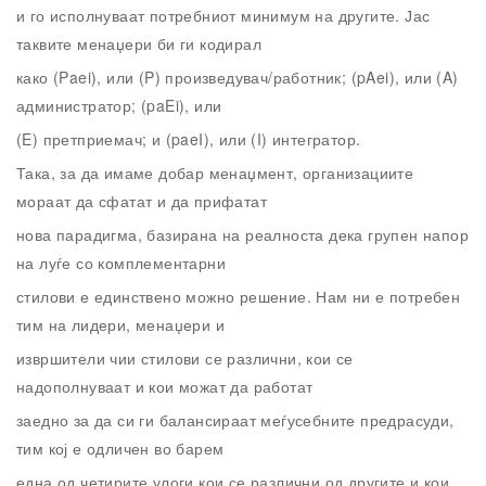
и го исполнуваат потребниот минимум на другите. Јас
таквите менаџери би ги кодирал
како (Paei), или (P) произведувач/работник; (pAei), или (A)
администратор; (paEi), или
(E) претприемач; и (paeI), или (I) интегратор.
Така, за да имаме добар менаџмент, организациите
мораат да сфатат и да прифатат
нова парадигма, базирана на реалноста дека групен напор
на луѓе со комплементарни
стилови е единствено можно решение. Нам ни е потребен
тим на лидери, менаџери и
извршители чии стилови се различни, кои се
надополнуваат и кои можат да работат
заедно за да си ги балансираат меѓусебните предрасуди,
тим кој е одличен во барем
една од четирите улоги кои се различни од другите и кои