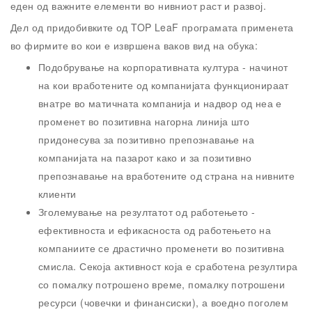
еден од важните елементи во нивниот раст и развој.
Дел од придобивките од TOP LeaF програмата применета
во фирмите во кои е извршена ваков вид на обука:
Подобрување на корпоративната култура - начинот
на кои вработените од компанијата функционираат
внатре во матичната компанија и надвор од неа е
променет во позитивна нагорна линија што
придонесува за позитивно препознавање на
компанијата на пазарот како и за позитивно
препознавање на вработените од страна на нивните
клиенти
Зголемување на резултатот од работењето -
ефективноста и ефикасноста од работењето на
компаниите се драстично променети во позитивна
смисла. Секоја активност која е сработена резултира
со помалку потрошено време, помалку потрошени
ресурси (човечки и финансиски), а воедно поголем