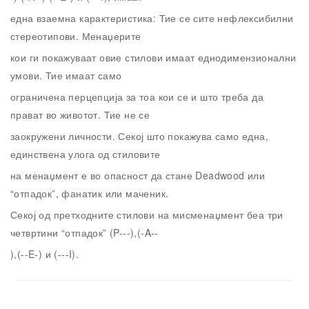
една взаемна карактеристика: Тие се сите нефлексибилни
стереотипови. Менаџерите
кои ги покажуваат овие стилови имаат еднодимензионални
умови. Тие имаат само
ограничена перцепција за тоа кои се и што треба да
прават во животот. Тие не се
заокружени личности. Секој што покажува само една,
единствена улога од стиловите
на менаџмент е во опасност да стане Deadwood или
“отпадок”, фанатик или маченик.
Секој од претходните стилови на мисменаџмент беа три
четвртини “отпадок” (P---),(-A--
),(--E-) и (---I).