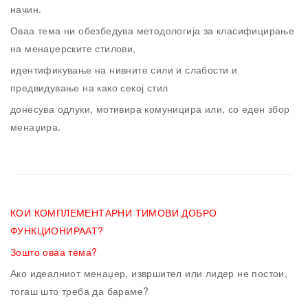
начин.
Оваа тема ни обезбедува методологија за класифицирање
на менаџерските стилови,
идентификување на нивните сили и слабости и
предвидување на како секој стил
донесува одлуки, мотивира комуницира или, со еден збор
менаџира.
КОИ КОМПЛЕМЕНТАРНИ ТИМОВИ ДОБРО
ФУНКЦИОНИРААТ?
Зошто оваа тема?
Ако идеалниот менаџер, извршител или лидер не постои,
тогаш што треба да бараме?