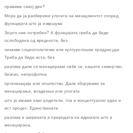
правиме секој ден?
Мора да ја разбереме улогата на менаџментот според
функцијата што ја извршува:
Зошто ние потребен? А функцијата треба да биде
ослободена од вредности, без
никакви социополитички или културолошки предрасуди.
Треба да биде иста, без
разлика дали се менаџираме себе си, нашето семејство,
бизнис, непрофитна
организација или општество. Дали зборуваме за
менаџирање, владеење или улогата
што ја имаме како родители, тоа е концептуално еден и
ист процес. Единствената
разлика е ширината и природата на единката што е
менаџирана.