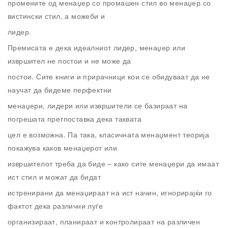
промените од менаџер со промашен стил во менаџер со
вистински стил, а можеби и
лидер.
Премисата е дека идеалниот лидер, менаџер или
извршител не постои и не може да
постои. Сите книги и прирачници кои се обидуваат да не
научат да бидеме перфектни
менаџери, лидери или извршители се базираат на
погрешата претпоставка дека таквата
цел е возможна. Па така, класичната менаџмент теорија
покажува каков менаџерот или
извршителот треба да биде – како сите менаџери да имаат
ист стил и можат да бидат
истренирани да менаџираат на ист начин, игнорирајќи го
фактот дека различни луѓе
организираат, планираат и контролираат на различен