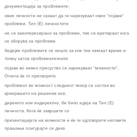
документација за проблемите;
овие личности не сакаат да ги нарекуваат овие “појави“
проблеми. Тип (Е) личностите
не се заинтересирани за проблеми, тие се иритираат кога
се зборува за проблеми
бидејќи проблемите се нешто за кое тие немаат време и
токму затоа проблематичните
појави во нивно присуство се нарекуваат “можности“.
Откога ќе го претворите
проблемот во можност следниот чекор се состои во
креирањето на решение кое,
дирекнто или индиректно, би било идеја на Тип (Е)
личноста. Кога ќе завршите со
презентацијата на можности и ќе ги одговорите неговите
прашања осигурајте се дека