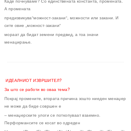
Каде почнуваме? Со единствената константа, промената.
А промената
предизвикува“можност-закани“, можности или закани. И
сите овие „можност-закани“
мораат да бидат земени предвид, а тоа значи
менаџирање.
ИДЕАЛНИОТ ИЗВРШИТЕЛ?
За што се работи во оваа тема?
Покрај промените, втората причина зошто ниеден менаџер
не може да биде совршен е
– менаџерските улоги се поткопуваат взаемно.
Перформансите се косат во одреден